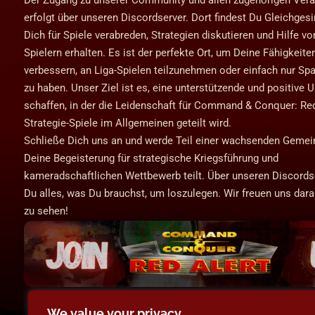
erfolgt über unseren Discordserver. Dort findest Du Gleichgesi
Dich für Spiele verabreden, Strategien diskutieren und Hilfe v
Spielern erhalten. Es ist der perfekte Ort, um Deine Fähigkeite
verbessern, an Liga-Spielen teilzunehmen oder einfach nur Sp
zu haben. Unser Ziel ist es, eine unterstützende und positive
schaffen, in der die Leidenschaft für Command & Conquer: Red
Strategie-Spiele im Allgemeinen geteilt wird.
Schließe Dich uns an und werde Teil einer wachsenden Gemein
Deine Begeisterung für strategische Kriegsführung und
kameradschaftlichen Wettbewerb teilt. Über unseren Discordse
Du alles, was Du brauchst, um loszulegen. Wir freuen uns darau
zu sehen!
We value your privacy