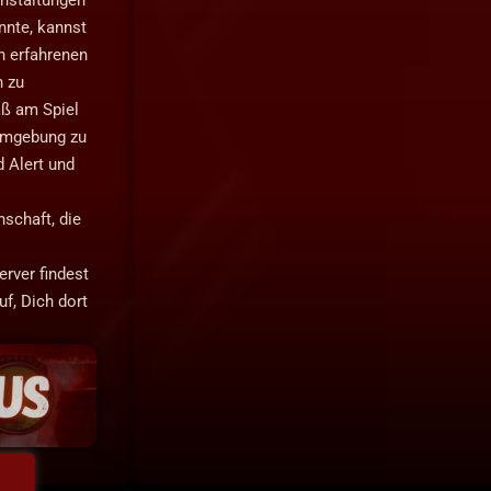
nnte, kannst
on erfahrenen
n zu
aß am Spiel
 Umgebung zu
 Alert und
schaft, die
rver findest
f, Dich dort