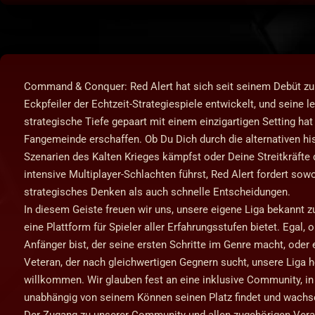
Command & Conquer: Red Alert hat sich seit seinem Debüt z
Eckpfeiler der Echtzeit-Strategiespiele entwickelt, und seine l
strategische Tiefe gepaart mit einem einzigartigen Setting hat
Fangemeinde erschaffen. Ob Du Dich durch die alternativen hi
Szenarien des Kalten Krieges kämpfst oder Deine Streitkräfte
intensive Multiplayer-Schlachten führst, Red Alert fordert sow
strategisches Denken als auch schnelle Entscheidungen.
In diesem Geiste freuen wir uns, unsere eigene Liga bekannt z
eine Plattform für Spieler aller Erfahrungsstufen bietet. Egal, 
Anfänger bist, der seine ersten Schritte im Genre macht, oder 
Veteran, der nach gleichwertigen Gegnern sucht, unsere Liga h
willkommen. Wir glauben fest an eine inklusive Community, in 
unabhängig von seinem Können seinen Platz findet und wachs
Der Zugang zu unserer Community und allen zugehörigen Vera