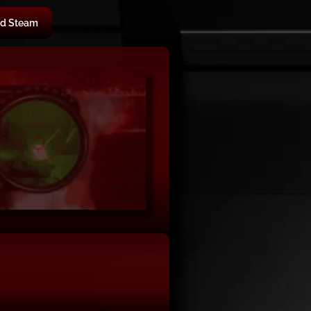
d Steam
1